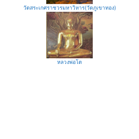
วัดสระเกศราชวรมหาวิหาร(วัดภูเขาทอง)
หลวงพ่อโต