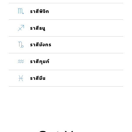
ราศีพิจิก
ราศีธนู
ราศีมังกร
ราศีกุมภ์
ราศีมีน