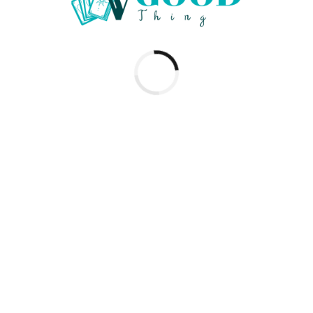
Career
Health
คุณสมบัติเฉพาะตัว
มีความอ่อนโยนและเมตตากับผู้อื่น
มีจินตนาการและความสามารถในการตั้ง
ความฝัน
มีอารมณ์ที่ไร้เสียงและสร้างความสงบในรอบ
ของตัวเอง
ด้านความรักและความสัมพันธ์
มีความสามารถในการเห็นภาพใหญ่ของความ
รักและเข้าใจความรู้สึกของคนรอบข้าง
มีความอ่อนไหวและใจร้อนในความรัก
ให้ความสำคัญกับความสัมพันธ์ที่มีความสุข