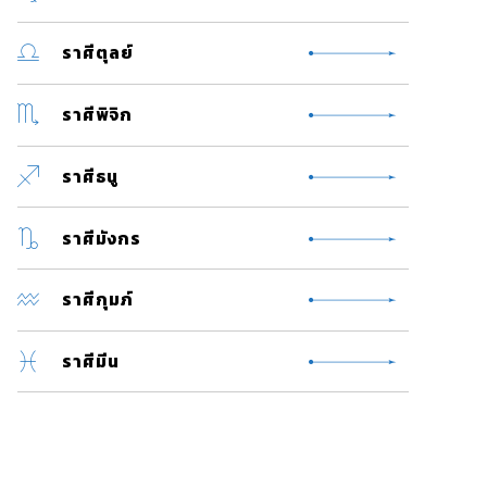
ราศีตุลย์
ราศีพิจิก
ราศีธนู
ราศีมังกร
ราศีกุมภ์
ราศีมีน