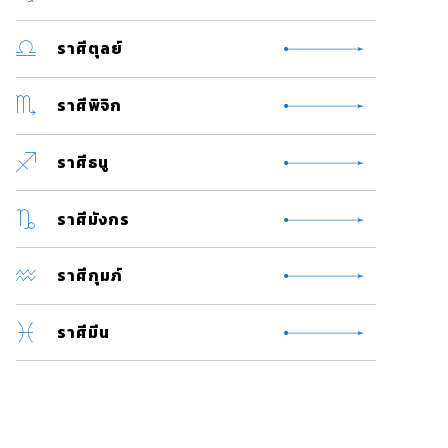
ราศีตุลย์
ราศีพิจิก
ราศีธนู
ราศีมังกร
ราศีกุมภ์
ราศีมีน